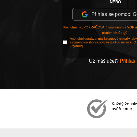
NEBO
Přihlas se pomocí 
Kliknutím na „POKRAČOVAT" souhlasím s
VOP
osobních údajů
.
Ano, chci dostávat marketingové e-maily, ab
seznamovacího zážitku vytěžil co nejvíce. (
kdykoliv)
Už máš účet?
Přihlaš
Každý ženský 
ověřujeme