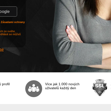
Google
a
Zásadami ochrany
ych ze svého
Odhlásit se můžeš
 se
profil
Více jak 1.000 nových
uživatelů každý den